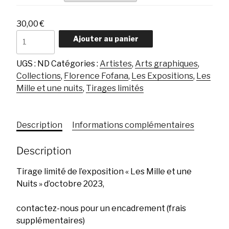
à
40,00 €
30,00
€
quantité
Ajouter au panier
de
Le
UGS :
ND
Catégories :
Artistes
,
Arts graphiques
,
silence
Collections
,
Florence Fofana
,
Les Expositions
,
Les
Mille et une nuits
,
Tirages limités
Description
Informations complémentaires
Description
Tirage limité de l’exposition « Les Mille et une
Nuits » d’octobre 2023,
contactez-nous pour un encadrement (frais
supplémentaires)