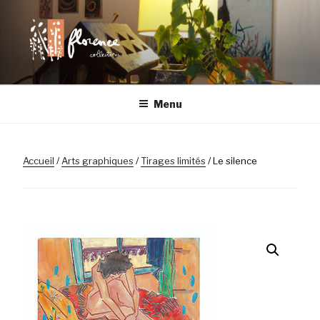
Aller
au
contenu
principal
FLORENCE
Chaque objet a son histoire
Menu
COLLECTIONS |
LILLE
Accueil
/
Arts graphiques
/
Tirages limités
/ Le silence