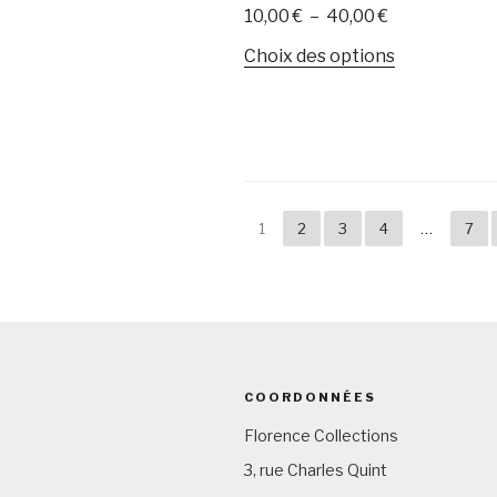
Plage
10,00
€
–
40,00
€
produit
de
Ce
Choix des options
prix :
produit
10,00 €
a
à
plusieurs
40,00 €
variations.
Les
options
1
2
3
4
…
7
peuvent
être
choisies
sur
la
page
COORDONNÉES
du
produit
Florence Collections
3, rue Charles Quint