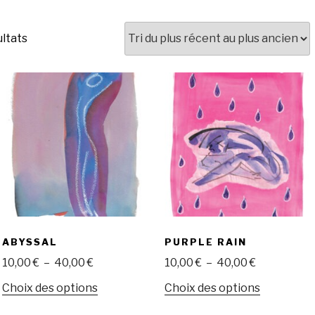
Trié
ultats
du
plus
récent
au
plus
ancien
ABYSSAL
PURPLE RAIN
Plage
Plage
10,00
€
–
40,00
€
10,00
€
–
40,00
€
de
de
Ce
Ce
Choix des options
Choix des options
prix :
prix :
produit
produit
10,00 €
10,00 €