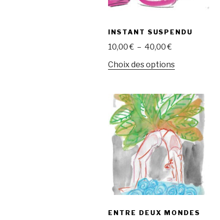
la
page
du
INSTANT SUSPENDU
produit
Plage
10,00
€
–
40,00
€
de
Ce
Choix des options
prix :
produit
10,00 €
a
à
plusieurs
40,00 €
variations.
Les
options
peuvent
être
choisies
sur
la
page
ENTRE DEUX MONDES
du