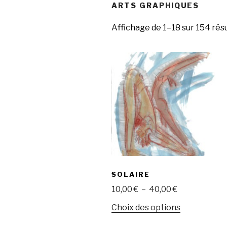
ARTS GRAPHIQUES
Affichage de 1–18 sur 154 rés
SOLAIRE
Plage
10,00
€
–
40,00
€
de
Ce
Choix des options
prix :
produit
10,00 €