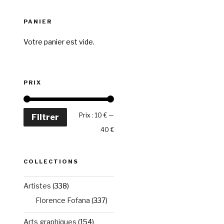
PANIER
Votre panier est vide.
PRIX
Prix
Prix
Prix :
10 €
—
Filtrer
min
max
40 €
COLLECTIONS
Artistes
(338)
Florence Fofana
(337)
Arts graphiques
(154)