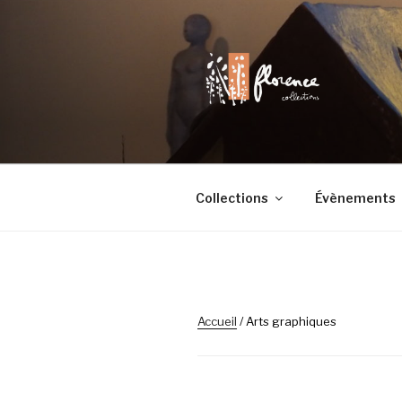
Aller
au
contenu
principal
FLORENCE 
Chaque objet a son histoire
Collections
Évènements
Accueil
/ Arts graphiques