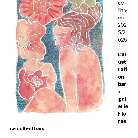
de
l’hiv
ers
202
5/2
026
L’ill
ust
rati
on
bar
x
gal
erie
Flo
ren
ce collections