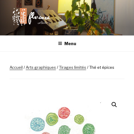
Aller
au
contenu
principal
FLORENCE
Chaque objet a son histoire
Menu
COLLECTIONS |
LILLE
Accueil
/
Arts graphiques
/
Tirages limités
/ Thé et épices