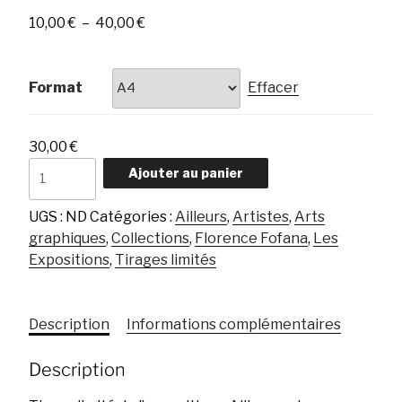
Plage
10,00
€
–
40,00
€
de
prix :
10,00 €
Format
Effacer
à
40,00 €
30,00
€
quantité
Ajouter au panier
de
Thé
UGS :
ND
Catégories :
Ailleurs
,
Artistes
,
Arts
et
graphiques
,
Collections
,
Florence Fofana
,
Les
épices
Expositions
,
Tirages limités
Description
Informations complémentaires
Description