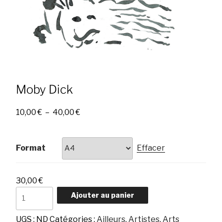
Moby Dick
Plage
10,00
€
–
40,00
€
de
prix :
10,00 €
Format
Effacer
à
40,00 €
30,00
€
quantité
Ajouter au panier
de
Moby
UGS :
ND
Catégories :
Ailleurs
,
Artistes
,
Arts