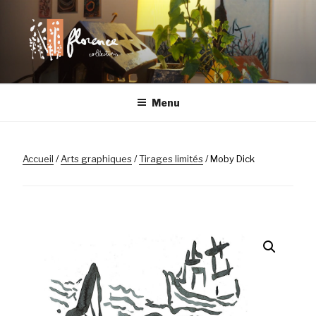
Aller
au
contenu
principal
FLORENCE
Chaque objet a son histoire
Menu
COLLECTIONS |
LILLE
Accueil
/
Arts graphiques
/
Tirages limités
/ Moby Dick