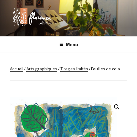
Aller
au
contenu
principal
FLORENCE
Chaque objet a son histoire
Menu
COLLECTIONS |
LILLE
Accueil
/
Arts graphiques
/
Tirages limités
/ Feuilles de cola