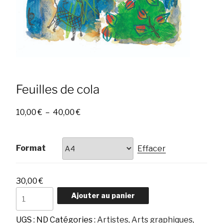
Feuilles de cola
Plage
10,00
€
–
40,00
€
de
prix :
10,00 €
Format
Effacer
à
40,00 €
30,00
€
quantité
Ajouter au panier
de
Feuilles
UGS :
ND
Catégories :
Artistes
,
Arts graphiques
,