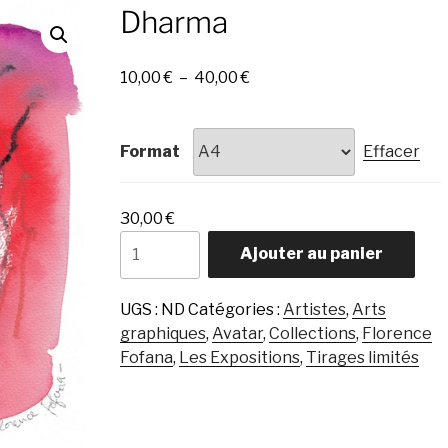
Dharma
Plage
10,00
€
–
40,00
€
de
prix :
10,00 €
Format
Effacer
à
40,00 €
30,00
€
quantité
Ajouter au panier
de
Dharma
UGS :
ND
Catégories :
Artistes
,
Arts
graphiques
,
Avatar
,
Collections
,
Florence
Fofana
,
Les Expositions
,
Tirages limités