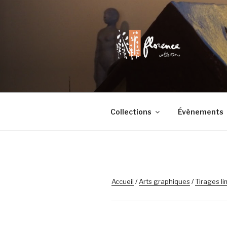
Aller
au
contenu
principal
FLORENCE 
Chaque objet a son histoire
Collections
Évènements
Accueil
/
Arts graphiques
/
Tirages li