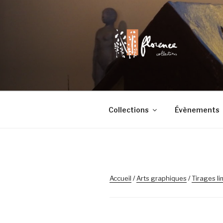
Aller
au
contenu
principal
FLORENCE 
Chaque objet a son histoire
Collections
Évènements
Accueil
/
Arts graphiques
/
Tirages li