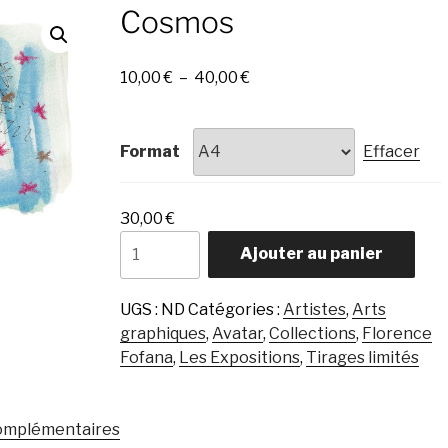
Cosmos
Plage
10,00
€
–
40,00
€
de
prix :
10,00 €
Format
Effacer
à
40,00 €
30,00
€
quantité
Ajouter au panier
de
Cosmos
UGS :
ND
Catégories :
Artistes
,
Arts
graphiques
,
Avatar
,
Collections
,
Florence
Fofana
,
Les Expositions
,
Tirages limités
complémentaires