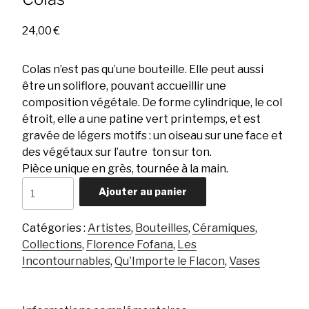
24,00
€
Colas n’est pas qu’une bouteille. Elle peut aussi
être un soliflore, pouvant accueillir une
composition végétale. De forme cylindrique, le col
étroit, elle a une patine vert printemps, et est
gravée de légers motifs : un oiseau sur une face et
des végétaux sur l’autre ton sur ton.
Pièce unique en grès, tournée à la main.
quantité
Ajouter au panier
de
Colas
Catégories :
Artistes
,
Bouteilles
,
Céramiques
,
Collections
,
Florence Fofana
,
Les
Incontournables
,
Qu'Importe le Flacon
,
Vases