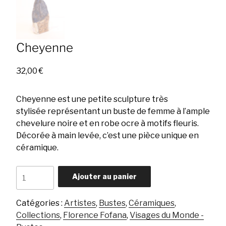
Cheyenne
32,00
€
Cheyenne est une petite sculpture très
stylisée représentant un buste de femme à l’ample
chevelure noire et en robe ocre à motifs fleuris.
Décorée à main levée, c’est une pièce unique en
céramique.
quantité
Ajouter au panier
de
Cheyenne
Catégories :
Artistes
,
Bustes
,
Céramiques
,
Collections
,
Florence Fofana
,
Visages du Monde -