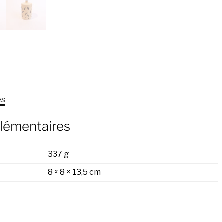
es
lémentaires
337 g
8 × 8 × 13,5 cm