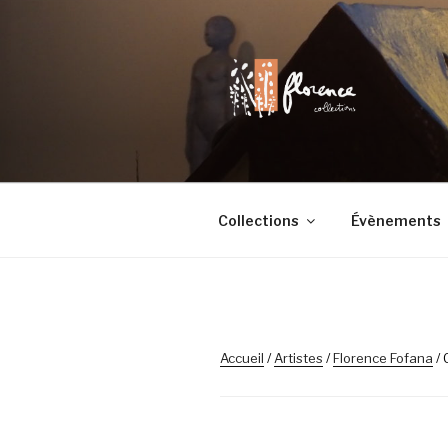
Aller
au
contenu
principal
FLORENCE 
Chaque objet a son histoire
Collections
Évènements
Accueil
/
Artistes
/
Florence Fofana
/ 