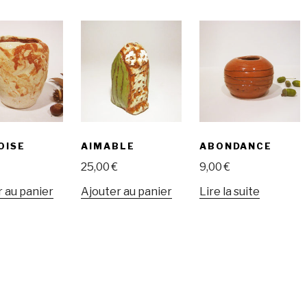
OISE
AIMABLE
ABONDANCE
25,00
€
9,00
€
 au panier
Ajouter au panier
Lire la suite