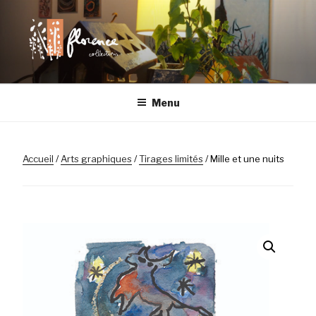
Aller
au
contenu
principal
FLORENCE
Chaque objet a son histoire
Menu
COLLECTIONS |
LILLE
Accueil
/
Arts graphiques
/
Tirages limités
/ Mille et une nuits