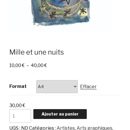
Mille et une nuits
Plage
10,00
€
–
40,00
€
de
prix :
10,00 €
Format
Effacer
à
40,00 €
30,00
€
quantité
Ajouter au panier
de
Mille
UGS :
ND
Catégories :
Artistes
,
Arts graphiques
,