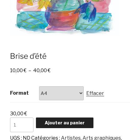
Brise d’été
Plage
10,00
€
–
40,00
€
de
prix :
10,00 €
Format
Effacer
à
40,00 €
30,00
€
quantité
Ajouter au panier
de
Brise
UGS :
ND
Catégories :
Artistes
,
Arts graphiques
,