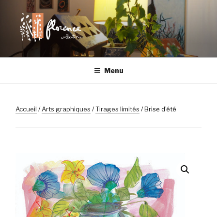
Aller
au
contenu
principal
FLORENCE
Chaque objet a son histoire
Menu
COLLECTIONS |
LILLE
Accueil
/
Arts graphiques
/
Tirages limités
/ Brise d’été