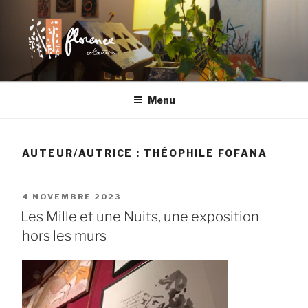
Aller
au
contenu
principal
FLORENCE
Chaque objet a son histoire
Menu
COLLECTIONS |
LILLE
AUTEUR/AUTRICE :
THÉOPHILE FOFANA
PUBLIÉ
4 NOVEMBRE 2023
LE
Les Mille et une Nuits, une exposition
hors les murs